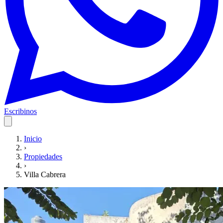
Escribinos
Inicio
›
Propiedades
›
Villa Cabrera