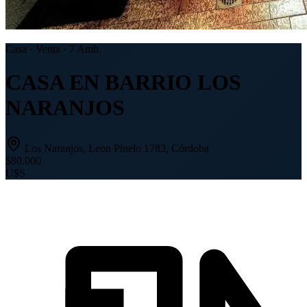
Casa · Venta · 7 Amb.
CASA EN BARRIO LOS
NARANJOS
Los Naranjos, Leon Pinelo 1783, Córdoba
$80.000
U$S