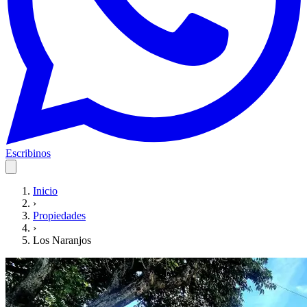
Escribinos
Inicio
›
Propiedades
›
Los Naranjos